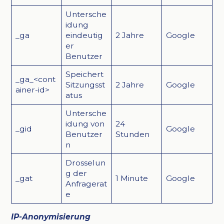
Untersche
idung
_ga
eindeutig
2 Jahre
Google
er
Benutzer
Speichert
_ga_<cont
Sitzungsst
2 Jahre
Google
ainer-id>
atus
Untersche
idung von
24
_gid
Google
Benutzer
Stunden
n
Drosselun
g der
_gat
1 Minute
Google
Anfragerat
e
IP-Anonymisierung