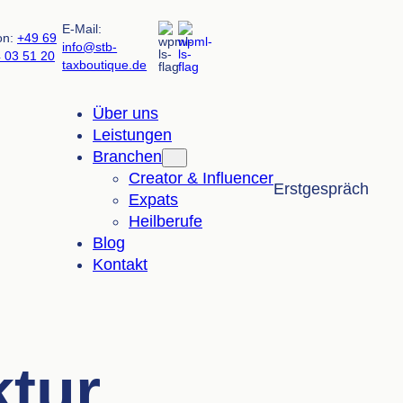
E-Mail:
on:
+49 69
info@stb-
4 03 51 20
taxboutique.de
Über uns
Leistungen
Branchen
Creator & Influencer
Erstgespräch
Expats
Heilberufe
Blog
Kontakt
ktur