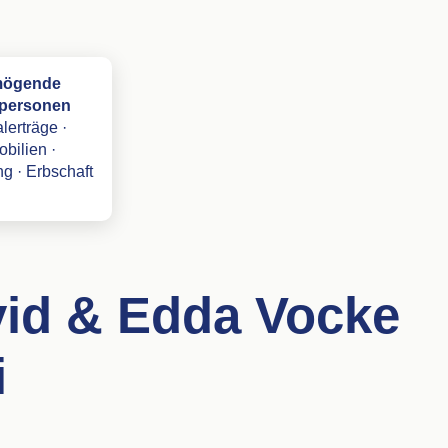
mögende
tpersonen
lerträge ·
bilien ·
g · Erbschaft
vid & Edda Vocke
i