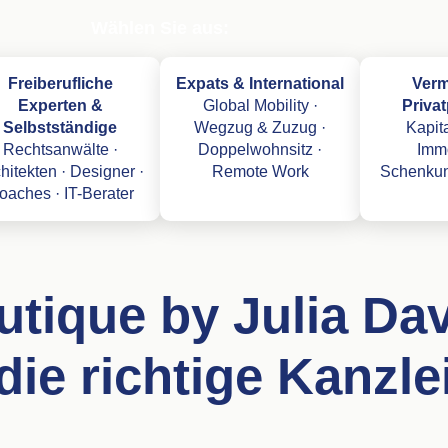
Wählen Sie aus:
Freiberufliche
Expats & International
Ver
Experten &
Global Mobility ·
Priva
Selbstständige
Wegzug & Zuzug ·
Kapita
Rechtsanwälte ·
Doppelwohnsitz ·
Immo
hitekten · Designer ·
Remote Work
Schenkun
oaches · IT-Berater
utique by Julia Da
die richtige Kanzle