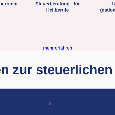
uerrecht
Steuerberatung für
U
Heilberufe
(nation
mehr erfahren
ten zur steuerliche
3