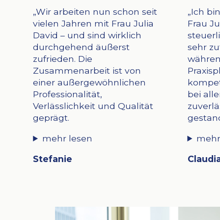
„Wir arbeiten nun schon seit
„Ich bi
vielen Jahren mit Frau Julia
Frau Ju
David – und sind wirklich
steuer
durchgehend äußerst
sehr zu
zufrieden. Die
währen
Zusammenarbeit ist von
Praxisp
einer außergewöhnlichen
kompet
Professionalität,
bei all
Verlässlichkeit und Qualität
zuverlä
geprägt.
gestan
mehr lesen
mehr
Stefanie
Claudi