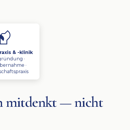
axis & -klinik
gründung ·
übernahme ·
chaftspraxis
ch mitdenkt — nicht