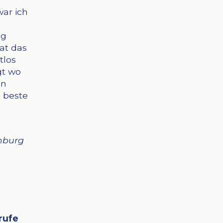
war ich
ng
hat das
tlos
gt wo
en
 beste
mburg
rufe