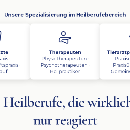
Unsere Spezialisierung im Heilberufebereich
zte
Therapeuten
Tierarztpr
xis ·
Physiotherapeuten ·
Praxis
spraxis ·
Psychotherapeuten ·
Praxis
kauf
Heilpraktiker
Gemeins
 Heilberufe, die wirkli
nur reagiert