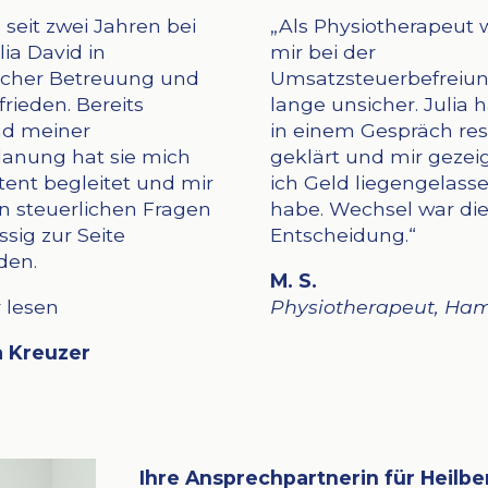
n seit zwei Jahren bei
„Als Physiotherapeut 
lia David in
mir bei der
licher Betreuung und
Umsatzsteuerbefreiu
frieden. Bereits
lange unsicher. Julia 
d meiner
in einem Gespräch res
lanung hat sie mich
geklärt und mir gezei
ent begleitet und mir
ich Geld liegengelass
en steuerlichen Fragen
habe. Wechsel war die
ssig zur Seite
Entscheidung.“
den.
M. S.
 lesen
Physiotherapeut, Ha
a Kreuzer
Ihre Ansprechpartnerin für Heilbe