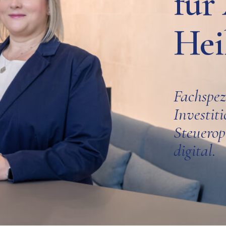
für
Hei
Fachspez
Investit
Steuero
digital.