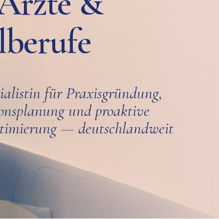
 Ärzte &
lberufe
ialistin für Praxisgründung,
ionsplanung und proaktive
ptimierung — deutschlandweit