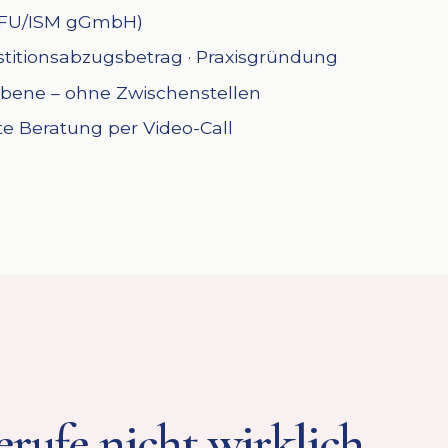
 (IFU/ISM gGmbH)
vestitionsabzugsbetrag · Praxisgründung
Ebene – ohne Zwischenstellen
ite Beratung per Video-Call
erufe nicht wirklich