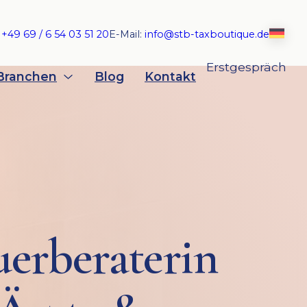
:
+49 69 / 6 54 03 51 20
E-Mail:
info@stb-taxboutique.de
Erstgespräch
Branchen
Blog
Kontakt
uerberaterin